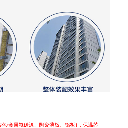
色/金属氟碳漆、陶瓷薄板、铝板}，保温芯