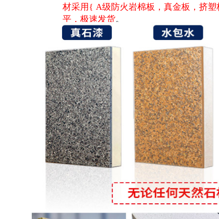
材采用{ A级防火岩棉板，真金板，挤
平，极速发货
。